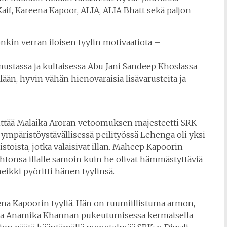
Kaif, Kareena Kapoor, ALIA, ALIA Bhatt sekä paljon
nkin verran iloisen tyylin motivaatiota –
mustassa ja kultaisessa Abu Jani Sandeep Khoslassa
illään, hyvin vähän hienovaraisia lisävarusteita ja
littää Malaika Aroran vetoomuksen majesteetti SRK
mpäristöystävällisessä peilityössä Lehenga oli yksi
stoista, jotka valaisivat illan. Maheep Kapoorin
ehtonsa illalle samoin kuin he olivat hämmästyttäviä
ikki pyöritti hänen tyylinsä.
ena Kapoorin tyyliä. Hän on ruumiillistuma armon,
ssa Anamika Khannan pukeutumisessa kermaisella