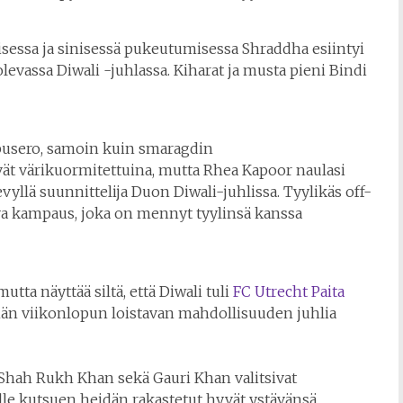
isessa ja sinisessä pukeutumisessa Shraddha esiintyi
evassa Diwali -juhlassa. Kiharat ja musta pieni Bindi
pusero, samoin kuin smaragdin
vät värikuormitettuina, mutta Rhea Kapoor naulasi
yllä suunnittelija Duon Diwali-juhlissa. Tyylikäs off-
ileva kampaus, joka on mennyt tyylinsä kanssa
utta näyttää siltä, että Diwali tuli
FC Utrecht Paita
än viikonlopun loistavan mahdollisuuden juhlia
 Shah Rukh Khan sekä Gauri Khan valitsivat
lle kutsuen heidän rakastetut hyvät ystävänsä