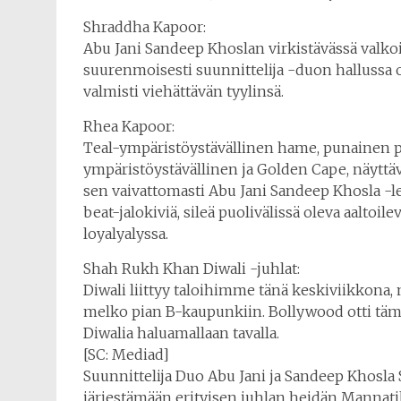
Shraddha Kapoor:
Abu Jani Sandeep Khoslan virkistävässä valko
suurenmoisesti suunnittelija -duon hallussa ol
valmisti viehättävän tyylinsä.
Rhea Kapoor:
Teal-ympäristöystävällinen hame, punainen 
ympäristöystävällinen ja Golden Cape, näyttä
sen vaivattomasti Abu Jani Sandeep Khosla -lev
beat-jalokiviä, sileä puolivälissä oleva aalto
loyalyalyssa.
Shah Rukh Khan Diwali -juhlat:
Diwali liittyy taloihimme tänä keskiviikkona, m
melko pian B-kaupunkiin. Bollywood otti täm
Diwalia haluamallaan tavalla.
[SC: Mediad]
Suunnittelija Duo Abu Jani ja Sandeep Khosla
järjestämään erityisen juhlan heidän Mannati