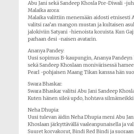
Abu Jani sekä Sandeep Khosla Pre-Diwali -juhl
Malaika arora:
Malaika valittiin menemään aidosti etnisesti
valitsi raa’an mangon mustan ja kultaisen asuk
jalokiviin Satyani -hienoista koruista. Kun Ga
parhaan desi -naisen avatarin.
Ananya Pandey:
Uusi sopimus B-kaupungin, Ananya Pandeyn ka
sekä Sandeep Khoslaan monivärisessä hameess
Pearl -pohjaisen Maang Tikan kanssa hän suori
Swara Bhaskar:
Swara Bhaskar valitsi Abu Jani Sandeep Khosla
Kuten hänen sileä updo, hohtava silmämeikki 
Neha Dhupia:
Uusi tulevan äidin Neha Dhupia meni Abu Jani
Khoslaan järkyttävällä vaaleanpunaisella ja val
Suuret korvakorut, Bindi Red Bindi ja suoraan 