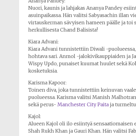
Ananya Pandey:
Nuori, kaunis ja lahjakas Ananya Pandey esiin
asuinpaikassa. Hän valitsi Sabyasachin illan 
virtauskerman sävyisen hameen päälle ja toi se
herkullisesta Chand Balisista!
Kiara Advani:
Kiara Advani tunnistettiin Diwali -puolueessa,
hohtava sari. Anmol -jalokivikauppiaiden ja Jaip
Wispy Updo, punaiset kuumat huulet sekä Kohl
kosketuksia.
Karisma Kapoor:
Toinen diva, joka tunnistettiin keinuvan vaal
puolueessa. Karisma valitsi Manish Malhotran
sekä perus-
Manchester City Paita
ja turmeltu
Kajol:
Alueen Kajol oli ilo esiintyä sensaatiomaisen e
Shah Rukh Khan ja Gauri Khan. Hän valitsi Fa