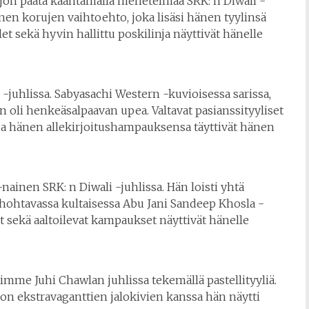
aljon päätä kääntämällä menetelmää SRK: n Diwali -
nen korujen vaihtoehto, joka lisäsi hänen tyylinsä
et sekä hyvin hallittu poskilinja näyttivät hänelle
i -juhlissa. Sabyasachi Western -kuvioisessa sarissa,
än oli henkeäsalpaavan upea. Valtavat pasianssityyliset
ja hänen allekirjoitushampauksensa täyttivät hänen
nainen SRK: n Diwali -juhlissa. Hän loisti yhtä
 hohtavassa kultaisessa Abu Jani Sandeep Khosla -
t sekä aaltoilevat kampaukset näyttivät hänelle
stimme Juhi Chawlan juhlissa tekemällä pastellityyliä.
n ekstravaganttien jalokivien kanssa hän näytti