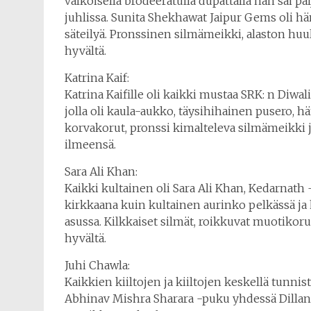
valkoisella brodeeratulla dupattalla hän sai p
juhlissa. Sunita Shekhawat Jaipur Gems oli hä
säteilyä. Pronssinen silmämeikki, alaston huul
hyvältä.
Katrina Kaif:
Katrina Kaifille oli kaikki mustaa SRK: n Diwal
jolla oli kaula-aukko, täysihihainen pusero, h
korvakorut, pronssi kimalteleva silmämeikki 
ilmeensä.
Sara Ali Khan:
Kaikki kultainen oli Sara Ali Khan, Kedarnath -
kirkkaana kuin kultainen aurinko pelkässä ja
asussa. Kilkkaiset silmät, roikkuvat muotikoru
hyvältä.
Juhi Chawla:
Kaikkien kiiltojen ja kiiltojen keskellä tunni
Abhinav Mishra Sharara -puku yhdessä Dillano