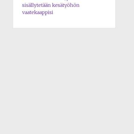
sisällytetään kesätyöhön
vaatekaappisi