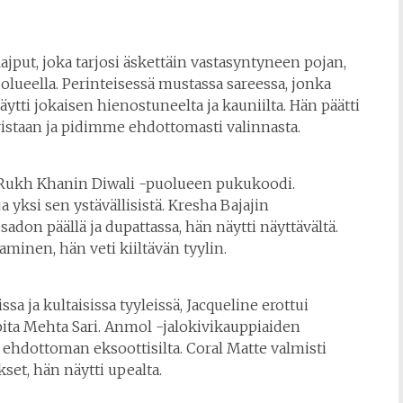
put, joka tarjosi äskettäin vastasyntyneen pojan,
ueella. Perinteisessä mustassa sareessa, jonka
ytti jokaisen hienostuneelta ja kauniilta. Hän päätti
ristaan ja pidimme ehdottomasti valinnasta.
ah Rukh Khanin Diwali -puolueen pukukoodi.
a yksi sen ystävällisistä. Kresha Bajajin
don päällä ja dupattassa, hän näytti näyttävältä.
minen, hän veti kiiltävän tyylin.
issa ja kultaisissa tyyleissä, Jacqueline erottui
pita Mehta Sari. Anmol -jalokivikauppiaiden
 ehdottoman eksoottisilta. Coral Matte valmisti
et, hän näytti upealta.