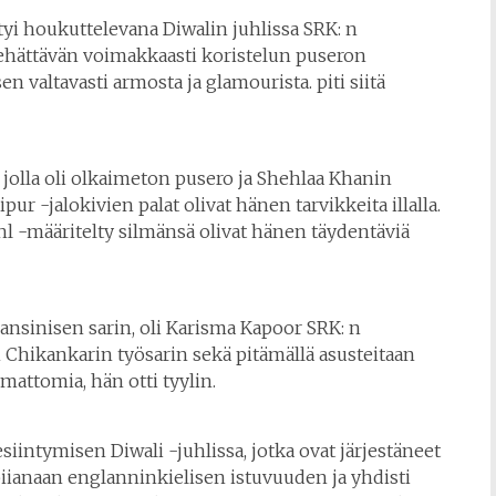
tyi houkuttelevana Diwalin juhlissa SRK: n
viehättävän voimakkaasti koristelun puseron
n valtavasti armosta ja glamourista. piti siitä
 jolla oli olkaimeton pusero ja Shehlaa Khanin
ur -jalokivien palat olivat hänen tarvikkeita illalla.
 -määritelty silmänsä olivat hänen täydentäviä
eansinisen sarin, oli Karisma Kapoor SRK: n
 Chikankarin työsarin sekä pitämällä asusteitaan
mattomia, hän otti tyylin.
siintymisen Diwali -juhlissa, jotka ovat järjestäneet
biianaan englanninkielisen istuvuuden ja yhdisti