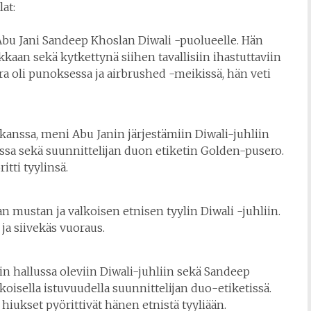
at:
 Abu Jani Sandeep Khoslan Diwali -puolueelle. Hän
kaan sekä kytkettynä siihen tavallisiin ihastuttaviin
jra oli punoksessa ja airbrushed -meikissä, hän veti
nssa, meni Abu Janin järjestämiin Diwali-juhliin
a sekä suunnittelijan duon etiketin Golden-pusero.
tti tyylinsä.
n mustan ja valkoisen etnisen tyylin Diwali -juhliin.
ja siivekäs vuoraus.
n hallussa oleviin Diwali-juhliin sekä Sandeep
koisella istuvuudella suunnittelijan duo-etiketissä.
hiukset pyörittivät hänen etnistä tyyliään.