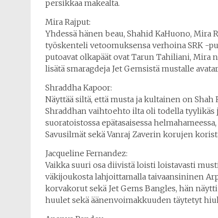
persikkaa makealta.
Mira Rajput:
Yhdessä hänen beau, Shahid KaHuono, Mira Raj
työskenteli vetoomuksensa verhoina SRK -puol
putoavat olkapäät ovat Tarun Tahiliani, Mira nä
lisätä smaragdeja Jet Gemsistä mustalle avata
Shraddha Kapoor:
Näyttää siltä, että musta ja kultainen on Sh
Shraddhan vaihtoehto ilta oli todella tyylikäs j
suoratoistossa epätasaisessa helmahameessa, sa
Savusilmät sekä Vanraj Zaverin korujen korista
Jacqueline Fernandez:
Vaikka suuri osa diivistä loisti loistavasti must
väkijoukosta lahjoittamalla taivaansininen Ar
korvakorut sekä Jet Gems Bangles, hän näytti
huulet sekä äänenvoimakkuuden täytetyt hiuks