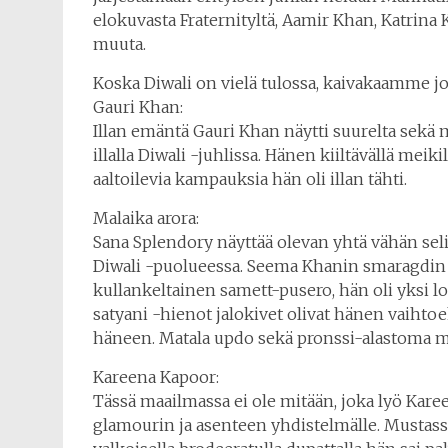
elokuvasta Fraternityltä, Aamir Khan, Katrina 
muuta.
Koska Diwali on vielä tulossa, kaivakaamme jo
Gauri Khan:
Illan emäntä Gauri Khan näytti suurelta sekä 
illalla Diwali -juhlissa. Hänen kiiltävällä meik
aaltoilevia kampauksia hän oli illan tähti.
Malaika arora:
Sana Splendory näyttää olevan yhtä vähän se
Diwali -puolueessa. Seema Khanin smaragdin y
kullankeltainen samett-pusero, hän oli yksi loi
satyani -hienot jalokivet olivat hänen vaihto
häneen. Matala updo sekä pronssi-alastoma me
Kareena Kapoor:
Tässä maailmassa ei ole mitään, joka lyö Kare
glamourin ja asenteen yhdistelmälle. Musta