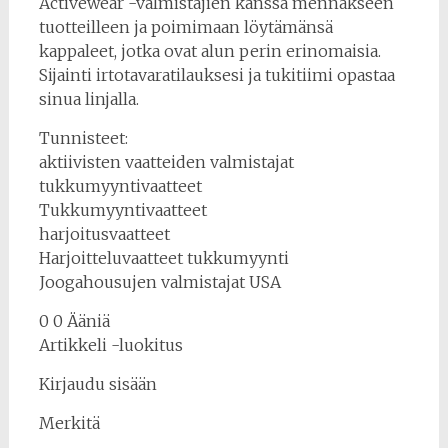
Activewear -valmistajien kanssa mennäkseen
tuotteilleen ja poimimaan löytämänsä
kappaleet, jotka ovat alun perin erinomaisia.
Sijainti irtotavaratilauksesi ja tukitiimi opastaa
sinua linjalla.
Tunnisteet:
aktiivisten vaatteiden valmistajat
tukkumyyntivaatteet
Tukkumyyntivaatteet
harjoitusvaatteet
Harjoitteluvaatteet tukkumyynti
Joogahousujen valmistajat USA
0 0 Ääniä
Artikkeli -luokitus
Kirjaudu sisään
Merkitä