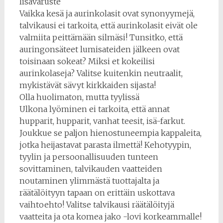
lisävaruste
Vaikka kesä ja aurinkolasit ovat synonyymejä,
talvikausi ei tarkoita, että aurinkolasit eivät ole
valmiita peittämään silmäsi! Tunsitko, että
auringonsäteet lumisateiden jälkeen ovat
toisinaan sokeat? Miksi et kokeilisi
aurinkolaseja? Valitse kuitenkin neutraalit,
mykistävät sävyt kirkkaiden sijasta!
Olla huolimaton, mutta tyylissä
Ulkona lyöminen ei tarkoita, että annat
hupparit, hupparit, vanhat teesit, isä-farkut.
Joukkue se paljon hienostuneempia kappaleita,
jotka heijastavat parasta ilmettä! Kehotyypin,
tyylin ja persoonallisuuden tunteen
sovittaminen, talvikauden vaatteiden
noutaminen ylimmästä tuottajalta ja
räätälöityyn tapaan on erittäin uskottava
vaihtoehto! Valitse talvikausi räätälöityjä
vaatteita ja ota komea jako -lovi korkeammalle!