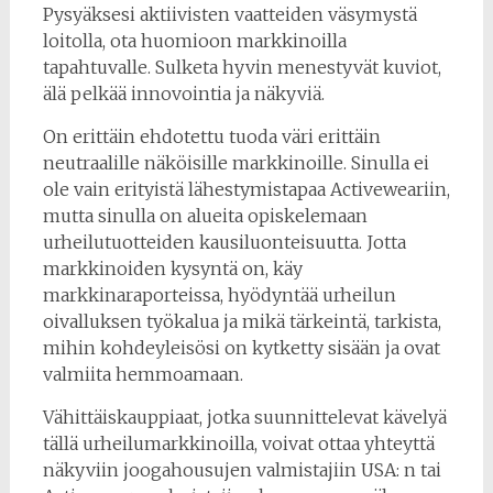
Pysyäksesi aktiivisten vaatteiden väsymystä
loitolla, ota huomioon markkinoilla
tapahtuvalle. Sulketa hyvin menestyvät kuviot,
älä pelkää innovointia ja näkyviä.
On erittäin ehdotettu tuoda väri erittäin
neutraalille näköisille markkinoille. Sinulla ei
ole vain erityistä lähestymistapaa Activeweariin,
mutta sinulla on alueita opiskelemaan
urheilutuotteiden kausiluonteisuutta. Jotta
markkinoiden kysyntä on, käy
markkinaraporteissa, hyödyntää urheilun
oivalluksen työkalua ja mikä tärkeintä, tarkista,
mihin kohdeyleisösi on kytketty sisään ja ovat
valmiita hemmoamaan.
Vähittäiskauppiaat, jotka suunnittelevat kävelyä
tällä urheilumarkkinoilla, voivat ottaa yhteyttä
näkyviin joogahousujen valmistajiin USA: n tai