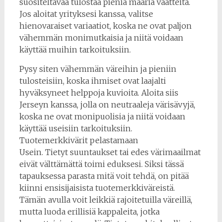
suositeltavaa tulostaa pieniä määriä vaatteita.
Jos aloitat yrityksesi kanssa, valitse
hienovaraiset variaatiot, koska ne ovat paljon
vähemmän monimutkaisia ​​ja niitä voidaan
käyttää muihin tarkoituksiin.
Pysy siten vähemmän väreihin ja pieniin
tulosteisiin, koska ihmiset ovat laajalti
hyväksyneet helppoja kuvioita. Aloita siis
Jerseyn kanssa, jolla on neutraaleja värisävyjä,
koska ne ovat monipuolisia ja niitä voidaan
käyttää useisiin tarkoituksiin.
Tuotemerkkivärit pelastamaan
Usein. Tietyt suuntaukset tai edes värimaailmat
eivät välttämättä toimi eduksesi. Siksi tässä
tapauksessa parasta mitä voit tehdä, on pitää
kiinni ensisijaisista tuotemerkkiväreistä.
Tämän avulla voit leikkiä rajoitetuilla väreillä,
mutta luoda erillisiä kappaleita, jotka