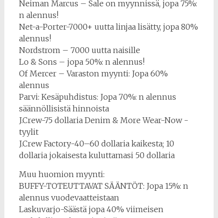
Neiman Marcus – Sale on myynnissä, jopa 75%:
n alennus!
Net-a-Porter-7000+ uutta linjaa lisätty, jopa 80%
alennus!
Nordstrom – 7000 uutta naisille
Lo & Sons – jopa 50%: n alennus!
Of Mercer – Varaston myynti: Jopa 60%
alennus
Parvi: Kesäpuhdistus: Jopa 70%: n alennus
säännöllisistä hinnoista
J.Crew-75 dollaria Denim & More Wear-Now -
tyylit
J.Crew Factory-40–60 dollaria kaikesta; 10
dollaria jokaisesta kuluttamasi 50 dollaria
Muu huomion myynti:
BUFFY-TOTEUTTAVAT SÄÄNTÖT: Jopa 15%: n
alennus vuodevaatteistaan
Laskuvarjo-Säästä jopa 40% viimeisen