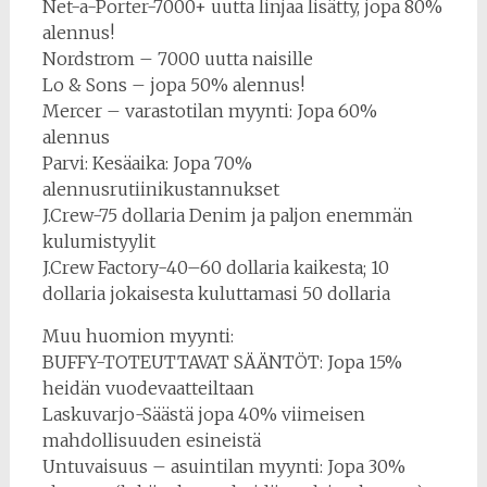
Net-a-Porter-7000+ uutta linjaa lisätty, jopa 80%
alennus!
Nordstrom – 7000 uutta naisille
Lo & Sons – jopa 50% alennus!
Mercer – varastotilan myynti: Jopa 60%
alennus
Parvi: Kesäaika: Jopa 70%
alennusrutiinikustannukset
J.Crew-75 dollaria Denim ja paljon enemmän
kulumistyylit
J.Crew Factory-40–60 dollaria kaikesta; 10
dollaria jokaisesta kuluttamasi 50 dollaria
Muu huomion myynti:
BUFFY-TOTEUTTAVAT SÄÄNTÖT: Jopa 15%
heidän vuodevaatteiltaan
Laskuvarjo-Säästä jopa 40% viimeisen
mahdollisuuden esineistä
Untuvaisuus – asuintilan myynti: Jopa 30%