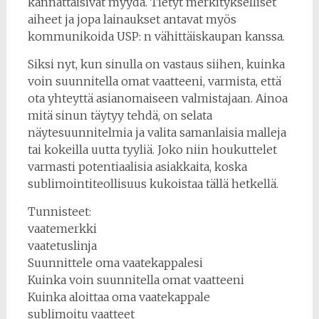
kannattaisivat myydä. Tietyt merkitykselliset
aiheet ja jopa lainaukset antavat myös
kommunikoida USP: n vähittäiskaupan kanssa.
Siksi nyt, kun sinulla on vastaus siihen, kuinka
voin suunnitella omat vaatteeni, varmista, että
ota yhteyttä asianomaiseen valmistajaan. Ainoa
mitä sinun täytyy tehdä, on selata
näytesuunnitelmia ja valita samanlaisia ​​malleja
tai kokeilla uutta tyyliä. Joko niin houkuttelet
varmasti potentiaalisia asiakkaita, koska
sublimointiteollisuus kukoistaa tällä hetkellä.
Tunnisteet:
vaatemerkki
vaatetuslinja
Suunnittele oma vaatekappalesi
Kuinka voin suunnitella omat vaatteeni
Kuinka aloittaa oma vaatekappale
sublimoitu vaatteet