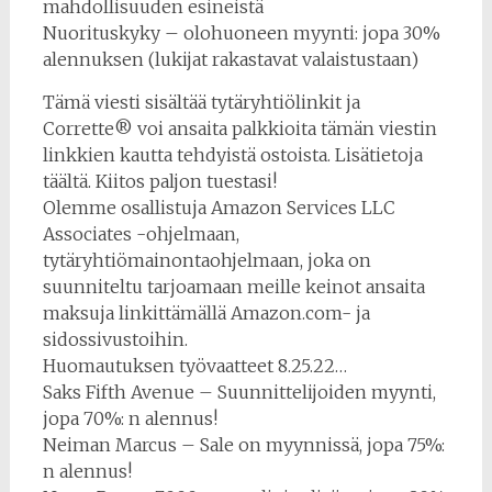
mahdollisuuden esineistä
Nuorituskyky – olohuoneen myynti: jopa 30%
alennuksen (lukijat rakastavat valaistustaan)
Tämä viesti sisältää tytäryhtiölinkit ja
Corrette® voi ansaita palkkioita tämän viestin
linkkien kautta tehdyistä ostoista. Lisätietoja
täältä. Kiitos paljon tuestasi!
Olemme osallistuja Amazon Services LLC
Associates -ohjelmaan,
tytäryhtiömainontaohjelmaan, joka on
suunniteltu tarjoamaan meille keinot ansaita
maksuja linkittämällä Amazon.com- ja
sidossivustoihin.
Huomautuksen työvaatteet 8.25.22…
Saks Fifth Avenue – Suunnittelijoiden myynti,
jopa 70%: n alennus!
Neiman Marcus – Sale on myynnissä, jopa 75%:
n alennus!