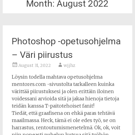
Month:
August 2022
Photoshop -opetusohjelma
– Väri piirustus
August 31, 2022
wjjhz
Löysin todella mahtava opetusohjelma
mentores.com -sivustolta tarkalleen kuinka
värittää piirustuksesi ja olen erittäin iloinen
voidessani arvioida sitä ja jakaa hienoja tietoja
teidän kanssa T-paitotehoiset fanit!
Tiedät, että graafisena on ehkä paras tehtävä
maailmassa. Heck, tämä ei ole edes työ, se on
harrastus, rentoutumismenetelmä. Ok, ok, voit
niin nopeasti puhelun kutsua sitä työhön,