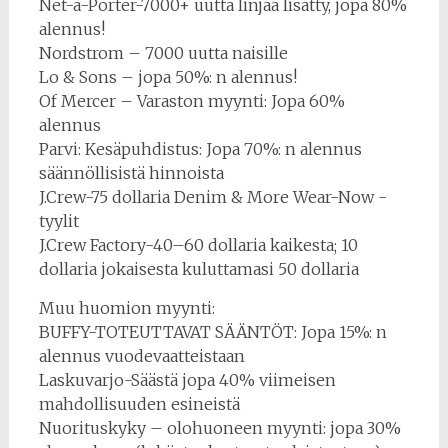
Net-a-Porter-7000+ uutta linjaa lisätty, jopa 80%
alennus!
Nordstrom – 7000 uutta naisille
Lo & Sons – jopa 50%: n alennus!
Of Mercer – Varaston myynti: Jopa 60%
alennus
Parvi: Kesäpuhdistus: Jopa 70%: n alennus
säännöllisistä hinnoista
J.Crew-75 dollaria Denim & More Wear-Now -
tyylit
J.Crew Factory-40–60 dollaria kaikesta; 10
dollaria jokaisesta kuluttamasi 50 dollaria
Muu huomion myynti:
BUFFY-TOTEUTTAVAT SÄÄNTÖT: Jopa 15%: n
alennus vuodevaatteistaan
Laskuvarjo-Säästä jopa 40% viimeisen
mahdollisuuden esineistä
Nuorituskyky – olohuoneen myynti: jopa 30%