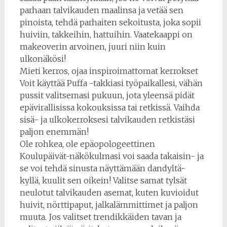
parhaan talvikauden maalinsa ja vetää sen
pinoista, tehdä parhaiten sekoitusta, joka sopii
huiviin, takkeihin, hattuihin. Vaatekaappi on
makeoverin arvoinen, juuri niin kuin
ulkonäkösi!
Mieti kerros, ojaa inspiroimattomat kerrokset
Voit käyttää Puffa -takkiasi työpaikallesi, vähän
pussit valitsemasi pukuun, jota yleensä pidät
epävirallisissa kokouksissa tai retkissä. Vaihda
sisä- ja ulkokerroksesi talvikauden retkistäsi
paljon enemmän!
Ole rohkea, ole epäopologeettinen
Koulupäivät-näkökulmasi voi saada takaisin- ja
se voi tehdä sinusta näyttämään dandyltä-
kyllä, kuulit sen oikein! Valitse samat tylsät
neulotut talvikauden asemat, kuten kuvioidut
huivit, nörttipaput, jalkalämmittimet ja paljon
muuta. Jos valitset trendikkäiden tavan ja