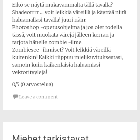
Eikö se näytä mukavammalta tällä tavalla?
Shadeorrrr … voit leikkiä väreillä ja käyttää niitä
haluamallasi tavalla! juuri näin:
Photoshop -opetusohjelma ja jos olet todella
tässä, voit muokata värejä jälleen kerran ja
tarjota hänelle zombie -ilme.
Zombiesee -ihmiset? Voit leikkiä väreillä
kuitenkin! Kaikki riippuu mielikuvituksestasi,
samoin kuin kaikenlaisia ​​haluamiasi
vektorityylejä!
0/5 (0 arvostelua)
Leave a comment
Miehet tarkistavat