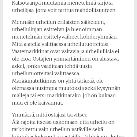
Katsotaanpa muutamia menetelmiä tarjota
urheilijaa, jotta voit tarttua mahdollisuuteen.
Mennään urheilun erilaisten säikeiden,
urheilulinjan esittelyn ja hienoimman
menetelmän esittelyvaiheet kohderyhmään.
Mitä ajatella valittaessa urheilutuotteitasi
Vaatemarkkinat ovat valtavia ja urheilullisia ei
ole eroa. Ostajien ymmärtäminen on alustava
askel, jonka vaaditaan tehdä uusia
urheilutuotteitasi valittaessa.
Markkinatutkimus on yhtä tärkeää, ole
olemassa uusimpia muutoksia sekä kysynnän
malleja tai etsi markkinarako, johon kukaan
muu ei ole kaivannut.
Ymmärrä, mitä ostajasi tarvitsee
Älä rajoita itseäsi uskomaan, että urheilu on
tarkoitettu vain urheilun ystäville sekä
kuntokeskuksen harrastajille. Athleisure, kuten