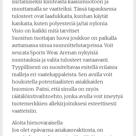
siirtämiseksi kiinteästä kaasumuotoon ja
muuttamalla se vaatteiksi. Tässä tapauksessa
tulosteet ovat laadukkaita, kunhan käytät
kankaita, kuten polyesteriä ja/tai nylonia.
Visio on kaikki mitä tarvitset
Suositun tuottajan luova joukkue on paikalla
auttamassa sinua suunnittelutarpeissa. Voit
seurata Sports Wear Arenan nykyisiä
suuntauksia ja valita tulosteet vastaavasti.
Tyypillisesti on suositeltavaa esitellä erilaisia ​​
malleja eri vaatekappaleista. Sen avulla voit
houkutella potentiaalisten asiakkaiden
huomion. Paitsi, että sinulla on myös
räätälöintivaihtoehto, jonka avulla voit imeytyä
tuotemerkkien allekirjoituksesi esteettisesti
vaatteisiin.
Aloita hienovaraisella
Jos olet epävarma asiakasreaktiosta, on