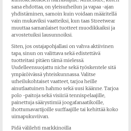
sana ehdottaa, on yleisurheilun ja vapaa -ajan
yhdistäminen, samoin kuin voidaan määritellä
vain mukaviksi vaatteiksi, kun taas Streetwear
muuttaa samanlaiset tuotteet muodikkaiksi ja
arvostetuiksi lausunnoiksi.
Siten, jos ostajapohjallasi on vahva aktiivinen
tapa, sinun on valittava sekä edistettävä
tuotteitasi pitäen tämä mielessä.
Uudelleensuojattu niche sekä työskentele sitä
ympäröivässä yhteiskunnassa. Valitse
urheilukohtaiset vaatteet, tarjoa heille
ainutlaatuinen hahmo sekä uusi käänne. Tarjoa
polo -paitoja sekä visiiriä tennispelaajille,
painettuja säärystimiä joogafanaatikoille,
ihottumavartijoille surffaajille tai kehittää koko
uimapukuviivan.
Pidä välilehti markkinoilla