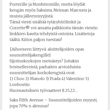
Porterille ja Nordstromille, mutta löydät
kengän myös Saksista, Neiman Marcusta ja
muista jälleenmyyjistä.
Tämä viesti sisältää tytäryhtiölinkit ja
Corrette® voi ansaita palkkioita tämän viestin
linkkien kautta tehdyistä ostoista. Lisätietoja
täältä. Kiitos paljon tuestasi!
{Aiheeseen liittyvä: aloittelijoiden opas
suunnittelijakengille}
Sijoituskorkojen metsästys? Joitakin
bestsellereistä, parhaiten arvioiduista
suunnittelijan korkokengistä ovat:
1) Choo 2) Manolo 3) Prada 4) Valentino 5)
Louboutin
Huomautuksen työvaatteet 8.25.22…
Saks Fifth Avenue – Suunnittelijoiden myynti,
jopa 70%: n alennus!