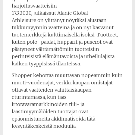
harjoitusvaatteisiin
17.3.2020, julkaissut Alanic Global
Athleisure on ylittänyt nöyräksi alustaan ​​
tukkumyynnin vaatteina ja on nyt kasvanut
tuotemerkkejä kulttimaisella isoksi. Tuotteet,
kuten polo -paidat, hupparit ja puserot ovat
päätyneet välttämättömiin tuotteisiin
perinteisistä elämäntavoista ja urheilulajista
kaiken tyyppisissä tilanteissa.
Shopper kehottaa muuttavan nopeammin kuin
muoti-vuodenajat, verkkokaupan omistajat
ottavat vaatteiden vähittäiskaupan
eturintamassa, kun taas
irtotavaramarkkinoiden tiili- ja
laastimyymälöiden tuottajat ovat
epäonnistuneita akklimatisoida tätä
kysyntäkeskeistä moduulia.