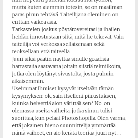
mutta kuten aiemmin totesin, se on maailman
paras pirun tehtävä. Taiteilijana oleminen on
erittäin vaikea asia.
Tarkastelen joskus pöytätovereitasi ja ihailen
heidän innostustaan ​​siitä, mitä he tekevät. Vain
taiteilija voi verkossa sellaisenaan sekä
teoksellaan että taiteella.
Juuri siksi päätin näyttää sinulle graafisia
harrastajia saatavana joitain siistiä tekniikoita,
jotka olen löytänyt sivustolta, josta puhuin
aikaisemmin.
Useimmat ihmiset kysyvät itseltään tämän
kysymyksen: ok, sain itselleni piirustuksen,
kuinka helvettiä aion värittää sen? No, on
olemassa useita vaiheita, jotka sinun tulisi
suorittaa, kun pelaat Photoshopilla. Olen varma,
että jokainen hieno suunnittelija ymmärtää
nämä vaiheet, en aio kerätä teoriaa juuri nyt …