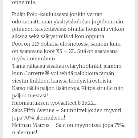
ongelmia.
Pidän Polo-kauluksesta jonkin verran
odottamattoman yksityiskohdan ja pidemmän
pituuden käytettäväksi ohuilla housuilla viikon
aikana sekä säärystimiä viikonloppuna.
Pööi on 215 dollaria ulosnetossa, samoin kuin
on saatavana koot XS – XL. Sitä on saatavana
myös norsunluun.
Tämä julkaisu sisältää tytäryhtiölinkit, samoin
kuin Corrette® voi tehdä palkkioita tämän
viestin linkkien kanssa tehdyistä ostoista.
Katso täällä paljon lisätietoja. Kiitos sinulle niin
paljon tuestasi!
Huomautuksen työvaatteet 8.25.22…
Saks Fifth Avenue – Suunnittelijoiden myynti,
jopa 70% alennuksen!
Neiman Marcus – Sale on myynnissä, jopa 75%:
n alennus!