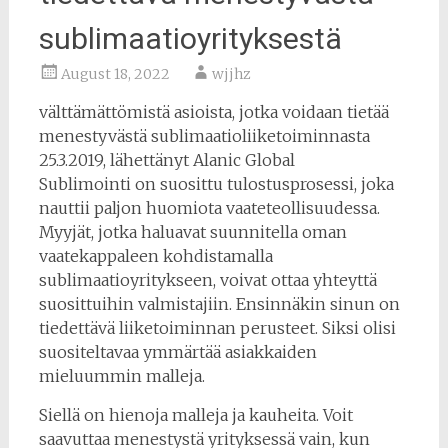
sublimaatioyrityksestä
August 18, 2022
wjjhz
välttämättömistä asioista, jotka voidaan tietää
menestyvästä sublimaatioliiketoiminnasta
25.3.2019, lähettänyt Alanic Global
Sublimointi on suosittu tulostusprosessi, joka
nauttii paljon huomiota vaateteollisuudessa.
Myyjät, jotka haluavat suunnitella oman
vaatekappaleen kohdistamalla
sublimaatioyritykseen, voivat ottaa yhteyttä
suosittuihin valmistajiin. Ensinnäkin sinun on
tiedettävä liiketoiminnan perusteet. Siksi olisi
suositeltavaa ymmärtää asiakkaiden
mieluummin malleja.
Siellä on hienoja malleja ja kauheita. Voit
saavuttaa menestystä yrityksessä vain, kun