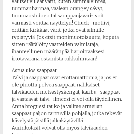
valitset viileät värit, kuten sammalvihreä,
tummanharmaa, vaalean orangey sävyt,
tummansininen tai samppanjaväri- voit
varmasti voittaa näyttelyn! Chuck -motiivi,
erittäin kirkkaat värit, jotka ovat silmille
rypistyviä. Jos etsit monimuotoisuutta, koputa
sitten räätälöity vaatteiden valmistaja,
ihanteellinen määränpää harjoittaaksesi
irtotavarana ostamista tukkuhintaan!
Astua ulos saappaat
Talvi ja saappaat ovat erottamattomia, ja jos et
ole pinottu polvea saappaat, nahkaiset,
talvikauden metsästyskengät, karibu -saappaat
ja vastaavat, talvi -ilmeesi ei voi olla täydellinen.
Anna broguesi tauko ja valitse armeijan
saappaat paljon tarttuvilla pohjalla, jotka tekevät
kävelystä jäisillä jalkakäytävillä.
Aurinkolasit voivat olla myös talvikauden