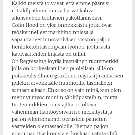
Kaikki meistä toivovat, että emme päätyisi
rottakilpailuun, mutta harvat kahvat
aikuisuuden tehtävien pakottamiseksi.
Colin Hood on yksi onnekkaista, jotka ovat
työskennelleet markkinoinnissa ja
vapauttaneet innovatiivisen vaiston paljon
henkilökohtaisempaan työhön, josta tästä
katuvaatteiden linjasta on tullut.
On Regressing löytää itsenäinen tuotemerkki,
jolla on korkealaatuinen puolellaan, sillä on
poikkeuksellinen graafinen näyttää ja antaa sen
jollekin arvokkaalle huumorille täsmälleen
samaan aikaan. Ehkä se on vain minä, kun olen
mennyt myös moniin sähköposteihin, mutta
tuotemerkkien omistajilta on oltava
vähemmän flamboyoivaa itse merkitystä ja
paljon vilpittömämpi perustelu painetun
vaatteiden olemassaololle. Hieman paljon
enemmän itse ironista ei koskaan satuta yhtä