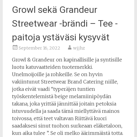
Growl sekä Grandeur
Streetwear -brändi – Tee -
paitoja ystäväsi kysyvät
September 16, 2022
wjjhz
Growl & Grandeur on kapinallisille ja syntisille
luotu katuvaatteiden tuotemerkki.
Unelmoijoille ja rohkeille. Se on hyvin
vakiintunut Streetwear Brand Catering niille,
jotka eivät vaadi “typeräjen tuntien
työskentelemistä beige melamiinipöydän
takana, joka yrittää jännittää joitain petoksia
istuvuudella ja saada tämä miellyttävä mainos
toivossa, että teet valtavan Riittävä kuori
saadaksesi sinut tuohon surkeaan eläketaloon,
kun aika tulee ”. Se oli melko äärimmäistä totta.