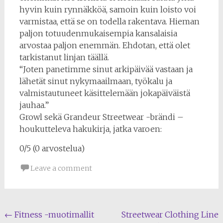
hyvin kuin rynnäkköä, samoin kuin loisto voi
varmistaa, että se on todella rakentava. Hieman
paljon totuudenmukaisempia kansalaisia ​​
arvostaa paljon enemmän. Ehdotan, että olet
tarkistanut linjan täällä.
“Joten panetimme sinut arkipäivää vastaan ​​ja
lähetät sinut nykymaailmaan, työkalu ja
valmistautuneet käsittelemään jokapäiväistä
jauhaa.”
Growl sekä Grandeur Streetwear -brändi –
houkutteleva hakukirja, jatka varoen:
0/5 (0 arvostelua)
Leave a comment
Post
←
Fitness -muotimallit
Streetwear Clothing Line